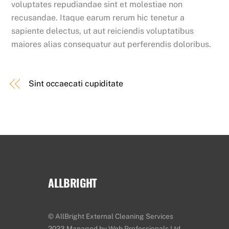
voluptates repudiandae sint et molestiae non
recusandae. Itaque earum rerum hic tenetur a
sapiente delectus, ut aut reiciendis voluptatibus
maiores alias consequatur aut perferendis doloribus.
Sint occaecati cupiditate
ALLBRIGHT
© AllBright External Cleaning Services
2023 Managed by Web Professionals Ltd