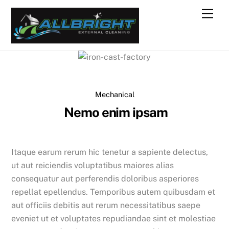
Skip
Men
to
content
Mechanical
Nemo enim ipsam
Itaque earum rerum hic tenetur a sapiente delectus,
ut aut reiciendis voluptatibus maiores alias
consequatur aut perferendis doloribus asperiores
repellat epellendus. Temporibus autem quibusdam et
aut officiis debitis aut rerum necessitatibus saepe
eveniet ut et voluptates repudiandae sint et molestiae