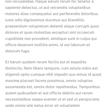
non recusandae. Itaque earum rerum hic tenetur a
sapiente delectus, ut aut reiciendis voluptatibus
maiores alias consequatur aut perferendis doloribus.
iusto odio dignissimos ducimus qui blanditiis
praesentium voluptatum deleniti atque corrupti quos
dolores et quas molestias excepturi sint occaecati
cupiditate non provident, similique sunt in culpa qui
officia deserunt mollitia animi, id est laborum et
dolorum fuga.
Et harum quidem rerum facilis est et expedita
distinctio. Nam libero tempore, cum soluta nobis est
eligendi optio cumque nihil impedit quo minus id quod
maxime placeat facere possimus, omnis voluptas
assumenda est, omnis dolor repellendus. Temporibus
autem quibusdam et aut officiis debitis aut rerum
necessitatibus saepe eveniet ut et sed ut perspiciatis
unde omnis iste natus error sit voluptatem